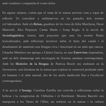
amb vosaltres i compartim el vostre dolor.
En aquest número, volem que el tema de la natura serveixi com a espai de
reflexió. Us convidem a endinsar-vos en les paraules dels nostres
col·laboradors. Amb els
Relats,
gaudireu de les veus de Júlia Marchena, Òscar
Martorell, Àlex Perpinyà, Carme Marín i Josep Regàs. A la secció de
Sociolingüística
, tornen, més punyents que mai, les nostres Punks
lexicalitzades, amb reflexions incisives sobre el futur del català i el
desafiament de mantenir una llengua viva i funcional en un món que canvia.
Chandra Martínez ens apropa a Llàtzer Garcia, en una
Entrevista
inspiradora,
amb un dels dramaturgs més reconeguts de l'escena catalana contemporània.
Amb les
Històries de la llengua
de Patrícia Bosch ens endinsen en la
liternatura,
una literatura de la natura que explora la connexió profunda entre
els humans i el món natural, des de les arrels medievals fins a l'ecoficció
contemporània.
A la secció d’
Assaigs
, Carolina Zorrilla ens convida a reflexionar sobre la
bellesa i la complexitat de l'Albufera i el Perellonet. Montse Barceló ens
transporta a les Terres de l’Ebre, un territori on la natura i la cultura