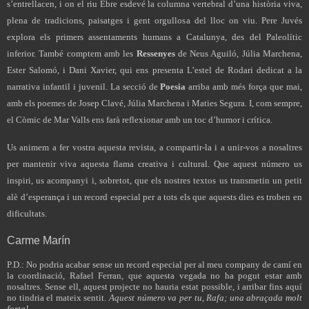
s’entrellacen, i on el riu Ebre esdevé la columna vertebral d’una història viva,
plena de tradicions, paisatges i gent orgullosa del lloc on viu. Pere Juvés
explora els primers assentaments humans a Catalunya, des del Paleolític
inferior. També comptem amb les
Ressenyes
de Neus Aguiló, Júlia Marchena,
Ester Salomó, i Dani Xavier, qui ens presenta L’estel de Rodari dedicat a la
narrativa infantil i juvenil. La secció de
Poesia
arriba amb més força que mai,
amb els poemes de Josep Clavé, Júlia Marchena i Maties Segura. I, com sempre,
el Còmic de Mar Valls ens farà reflexionar amb un toc d’humor i crítica.
Us animem a fer vostra aquesta revista, a compartir-la i a unir-vos a nosaltres
per mantenir viva aquesta flama creativa i cultural. Que aquest número us
inspiri, us acompanyi i, sobretot, que els nostres textos us transmetin un petit
alè d’esperança i un record especial per a tots els que aquests dies es troben en
dificultats.
Carme Marín
P.D.: No podria acabar sense un record especial per al meu company de camí en
la coordinació, Rafael Ferran, que aquesta vegada no ha pogut estar amb
nosaltres. Sense ell, aquest projecte no hauria estat possible, i arribar fins aquí
no tindria el mateix sentit.
Aquest número va per tu, Rafa; una abraçada molt
forta!