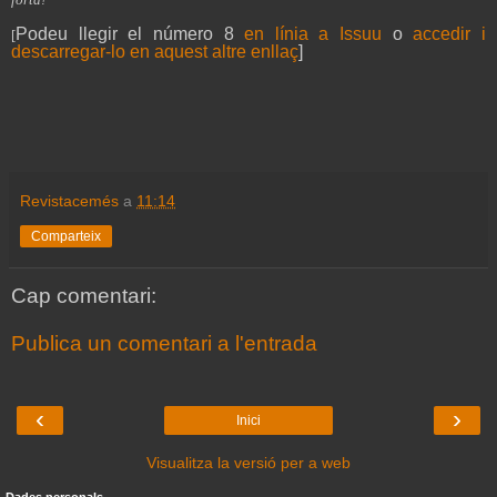
Podeu llegir el número 8
en línia a Issuu
o
accedir i
[
descarregar-lo en aquest altre enllaç
]
Revistacemés
a
11:14
Comparteix
Cap comentari:
Publica un comentari a l'entrada
‹
›
Inici
Visualitza la versió per a web
Dades personals