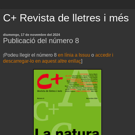
C+ Revista de lletres i més
diumenge, 17 de novembre del 2024
Publicació del número 8
Podeu llegir el número 8
en línia a Issuu
o
accedir i
[
descarregar-lo en aquest altre enllaç
]