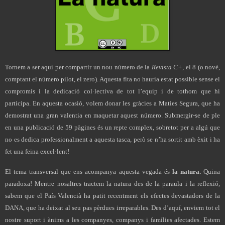
Tornem a ser aquí per compartir un nou número de la
Revista C+,
el 8 (o novè,
comptant el número pilot, el zero). Aquesta fita no hauria estat possible sense el
compromís i la dedicació col·lectiva de tot l’equip i de tothom que hi
participa. En aquesta ocasió, volem donar les gràcies a Maties Segura, que ha
demostrat una gran valentia en maquetar aquest número. Submergir-se de ple
en una publicació de 59 pàgines és un repte complex, sobretot per a algú que
no es dedica professionalment a aquesta tasca, però se n’ha sortit amb èxit i ha
fet una feina excel·lent!
El tema transversal que ens acompanya aquesta vegada és
la natura.
Quina
paradoxa! Mentre nosaltres tractem la natura des de la paraula i la reflexió,
sabem que el País Valencià ha patit recentment els efectes devastadors de la
DANA, que ha deixat al seu pas pèrdues irreparables. Des d’aquí, enviem tot el
nostre suport i ànims a les companyes, companys i famílies afectades. Estem