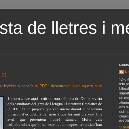
ta de lletres i m
Dades
Re
 11
"C+. R
feta p
 a Heyzine
o
accedir al PDF i descarregar-lo en aquest altre
Liter
suport
un esp
Tornem a ser aquí amb un nou número de
C+
, la revista 
alumn
dels estudiants del grau de Llengua i Literatura Catalanes de 
des d'
la UOC. És un projecte que van iniciar durant la pandèmia 
estimul
un grup d’estudiants del grau i que ha anat creixent fins 
creaci
avui, que presentem l’onzè número. Molts dels 
del 20
col·laboradors que hi han escrit durant aquest temps ja s’han 
Visual