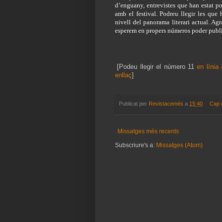
d’enguany, entrevistes que han estat po
amb el festival. Podreu llegir les que 
nivell del panorama literari actual. Agr
esperem en propers números poder publica
[Podeu llegir el número 11
en línia
enllaç
]
Publicat per
Revistacemés
a
15:40
Cap 
Missatges més recents
Subscriure's a:
Missatges (Atom)