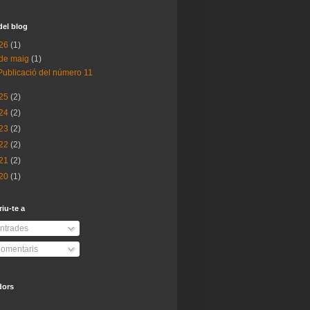
del blog
26
(1)
de maig
(1)
Publicació del número 11
25
(2)
24
(2)
23
(2)
22
(2)
21
(2)
20
(1)
iu-te a
ntrades
omentaris
dors