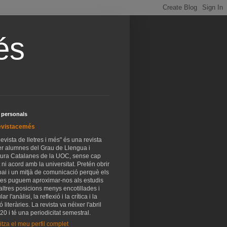
és
 personals
vistacemés
evista de lletres i més" és una revista
er alumnes del Grau de Llengua i
atura Catalanes de la UOC, sense cap
 ni acord amb la universitat. Pretén obrir
ai i un mitjà de comunicació perquè els
es puguem aproximar-nos als estudis
altres posicions menys encotillades i
ar l'anàlisi, la reflexió i la crítica i la
ó literàries. La revista va néixer l'abril
20 i té una periodicitat semestral.
itza el meu perfil complet