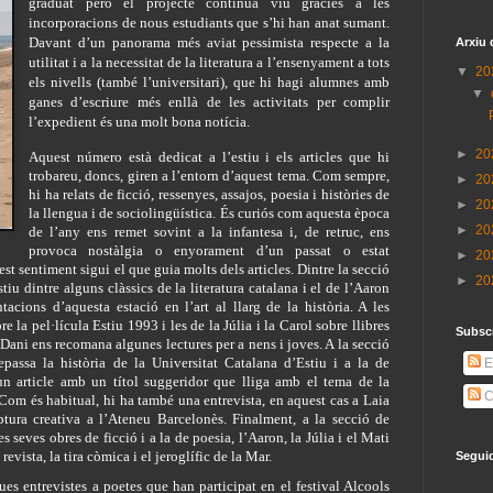
graduat però el projecte continua viu gràcies a les 
incorporacions de nous estudiants que s’hi han anat sumant. 
Davant d’un panorama més aviat pessimista respecte a la 
Arxiu 
utilitat i a la necessitat de la literatura a l’ensenyament a tots 
▼
20
els nivells (també l’universitari), que hi hagi alumnes amb 
▼
ganes d’escriure més enllà de les activitats per complir 
l’expedient és una molt bona notícia.
►
20
Aquest número està dedicat a l’estiu i els articles que hi 
trobareu, doncs, giren a l’entorn d’aquest tema. Com sempre, 
►
20
hi ha relats de ficció, ressenyes, assajos, poesia i històries de 
►
20
la llengua i de sociolingüística. És curiós com aquesta època 
►
20
de l’any ens remet sovint a la infantesa i, de retruc, ens 
provoca nostàlgia o enyorament d’un passat o estat 
►
20
st sentiment sigui el que guia molts dels articles. Dintre la secció 
►
20
stiu dintre alguns clàssics de la literatura catalana i el de l’Aaron 
tacions d’aquesta estació en l’art al llarg de la història. A les 
e la pel·lícula Estiu 1993 i les de la Júlia i la Carol sobre llibres 
Subscr
Dani ens recomana algunes lectures per a nens i joves. A la secció 
epassa la història de la Universitat Catalana d’Estiu i a la de 
E
un article amb un títol suggeridor que lliga amb el tema de la 
C
Com és habitual, hi ha també una entrevista, en aquest cas a Laia 
iptura creativa a l’Ateneu Barcelonès. Finalment, a la secció de 
es seves obres de ficció i a la de poesia, l’Aaron, la Júlia i el Mati 
evista, la tira còmica i el jeroglífic de la Mar.
Segui
 entrevistes a poetes que han participat en el festival Alcools 