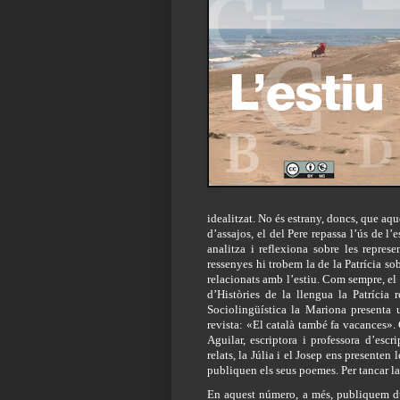
idealitzat. No és estrany, doncs, que aque
d’assajos, el del Pere repassa l’ús de l’e
analitza i reflexiona sobre les represen
ressenyes hi trobem la de la Patrícia sobr
relacionats amb l’estiu. Com sempre, el 
d’Històries de la llengua la Patrícia r
Sociolingüística la Mariona presenta 
revista: «El català també fa vacances». 
Aguilar, escriptora i professora d’escr
relats, la Júlia i el Josep ens presenten l
publiquen els seus poemes. Per tancar la r
En aquest número, a més, publiquem dues